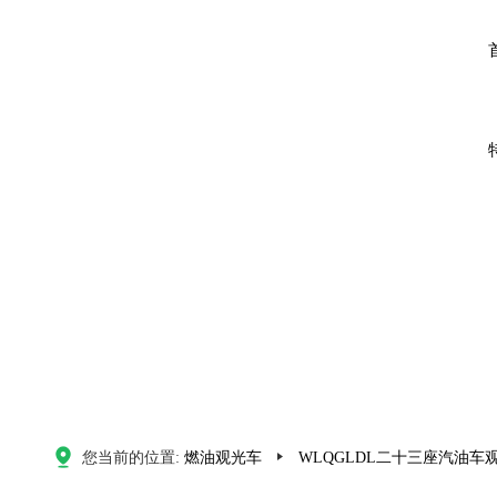
您当前的位置:
燃油观光车
WLQGLDL二十三座汽油车